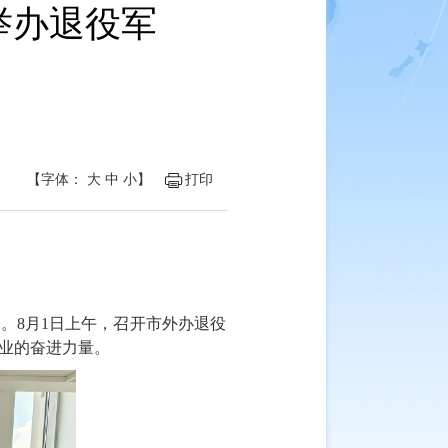
举办退役军
【字体：
大
中
小
】
打印
动
。
8月1日上午
，
召开市外办退役
创业的奋进力量。