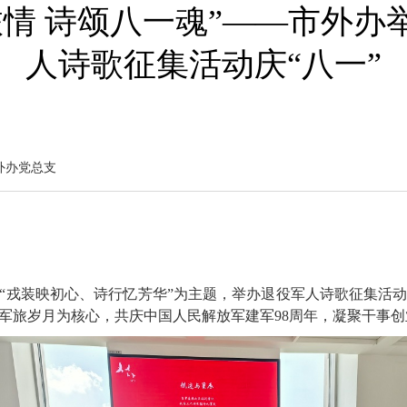
旅情 诗颂八一魂”——市外办
人诗歌征集活动庆“八一”
外办党总支
“
戎装映初心、诗行忆芳华
”
为主题，举办退役军人诗歌征集活
军旅岁月为核心，共庆中国人民解放军建军
98周年，凝聚干事