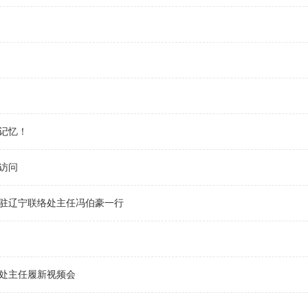
记忆！
访问
驻辽宁联络处主任冯伯豪一行
处主任履新视频会