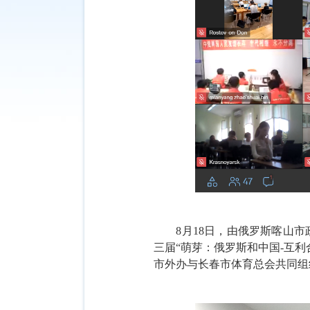
8月18日，由俄罗斯喀山
三届“萌芽：俄罗斯和中国-互
市外办与
长春
市体育总会共同组