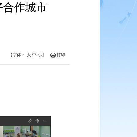
好合作城市
【字体：
大
中
小
】
打印