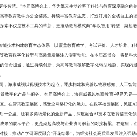
多智慧。”本届高博会上，华为擎云生动诠释了科技与教育深度融合的
高等教育教学办公全链路。持续丰富教育生态，打造好用的全栈自主的
探索不仅是技术工具的革新，更推动教育模式向“学以智用”转型，架起
技术构建教育生态体系，以覆盖教育教学、考试评价、人才培养、科研
等教育数字化转型与高质量发展注入澎湃动能。在本届高博会，将是科
的使命担当，通过持续创新，为高等教育破解数字化转型难题、实现内涵
。
海康威视以视频技术为起点，逐步构建和完善以物联感知、人工智能、
景数字化产品与服务。本届高博会上，海康威视以智联教育•视界无界
区。在智慧教室展区，感受全网络IP化的魅力。在数字校园展区，见证AI
后一公里。还有多类场景化的全新产品，深度融合AI技术在教育信息化
果的展示平台，更是架起高校与企业协同创新的对接桥梁。在这里，企
对接，推动产学研深度融合“开花结果”，为经济社会高质量发展注入强劲