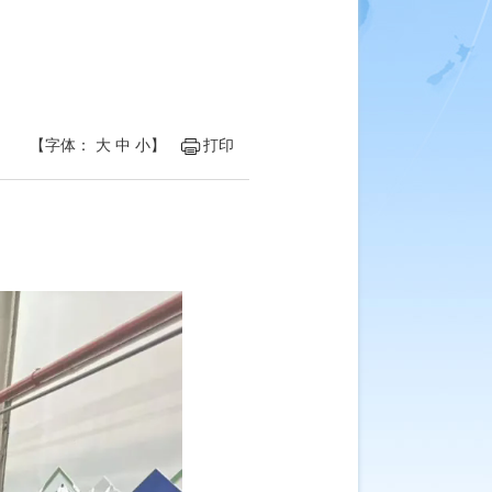
【字体：
大
中
小
】
打印