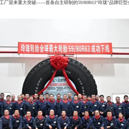
春工厂迎来重大突破——首条自主研制的59/80R63“玲珑”品牌