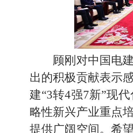
顾刚对中国电
出的积极贡献表示
建
“3转4强7新”
略性新兴产业重点
提供广阔空间。希