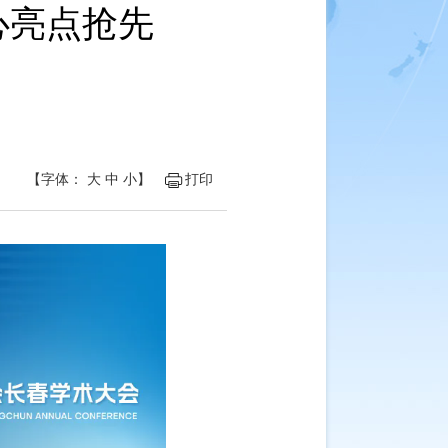
心亮点抢先
【字体：
大
中
小
】
打印