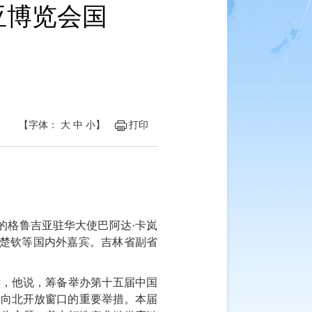
亚博览会国
【字体：
大
中
小
】
打印
的格鲁吉亚驻华大使巴阿达·卡岚
林楚钦等国内外嘉宾。吉林省副省
后，他说，筹备举办第十五届中国
国向北开放窗口的重要举措。本届