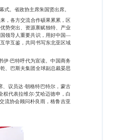
幕式。省政协主席朱国贤出席。
年来，各方交流合作硕果累累，区
位优势突出、资源禀赋独特、产业
各国领导人重要共识，用好中国—
流互学互鉴，共同书写东北亚区域
书伊·巴特呼代为宣读。中国商务
兴乾、巴斯夫集团全球副总裁晏思
席、议员达
·朝格特巴特尔，蒙古
全权代表拉维尔·艾哈迈德申，白
中交流协会顾问朴良雨，格鲁吉亚