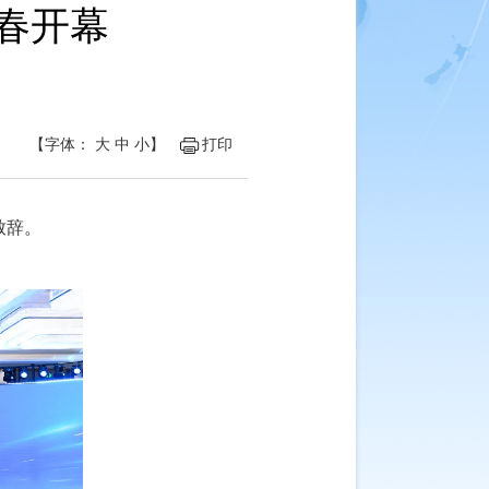
春开幕
【字体：
大
中
小
】
打印
致辞。