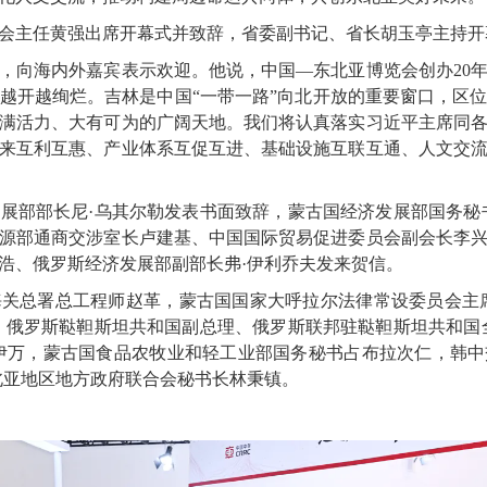
会主任黄强出席开幕式并致辞，省委副书记、省长胡玉亭主持开
，向海内外嘉宾表示欢迎。他说，中国
—东北亚博览会创办20
越开越绚烂。吉林是中国“一带一路”向北开放的重要窗口，区
满活力、大有可为的广阔天地。我们将认真落实习近平主席同
来互利互惠、产业体系互促互进、基础设施互联互通、人文交
发展部部长尼
·乌其尔勒发表书面致辞，蒙古国经济发展部国务秘
源部通商交涉室长卢建基、中国国际贸易促进委员会副会长李
浩、俄罗斯经济发展部副部长弗·伊利乔夫发来贺信。
海关总署总工程师赵革，蒙古国国家大呼拉尔法律常设委员会主
，俄罗斯鞑靼斯坦共和国副总理、俄罗斯联邦驻鞑靼斯坦共和国
伊万，蒙古国食品农牧业和轻工业部国务秘书占布拉次仁，韩
北亚地区地方政府联合会秘书长林秉镇。