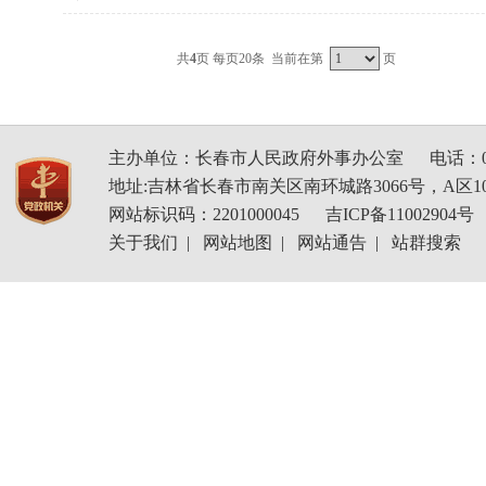
共
4
页 每页20条 当前在第
页
主办单位：长春市人民政府外事办公室
电话：04
地址:吉林省长春市南关区南环城路3066号，A区1
网站标识码：2201000045
吉ICP备11002904号
关于我们
|
网站地图
|
网站通告
|
站群搜索