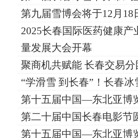
第九届雪博会将于12月18
2025长春国际医药健康
量发展大会开幕
聚商机共赋能 长春交易
“学滑雪 到长春”！长春
第十五届中国—东北亚博
第二十届中国长春电影节
第十五届中国—东北亚博